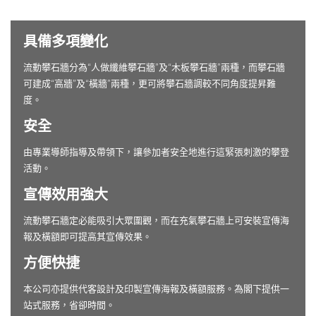
具備多項變化
流動攀石牆分為“人做纖維攀石牆”及“木板攀石牆”兩種，而攀石牆
可建成“高牆”及“橫牆”兩種，更可將攀石牆調較不同角度提昇難
度。
安全
由專業導師指導及帶領下，讓參加者安全地進行這緊張刺激的攀登
活動。
宣傳效用強大
流動攀石牆定必能吸引大眾圍觀，而在充氣攀石牆上可安裝宣傳海
報及橫額即可提高其宣傳效果。
方便快捷
本公司亦提供代客設計及印製宣傳海報及橫額服務。為閣下提供一
站式服務，省卻時間。