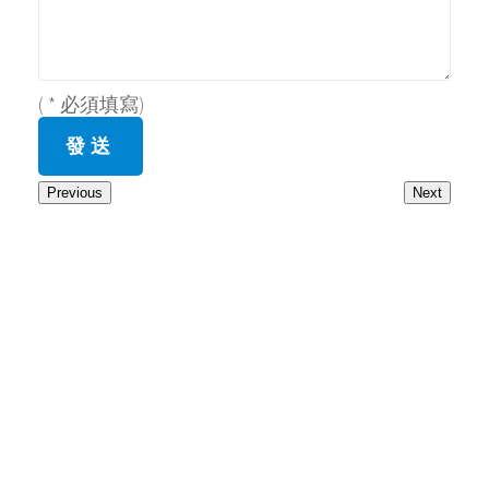
( * 必須填寫)
Previous
Next
備註：所有活動收費，不包括保險費，如有需要請自行購買。
地址
香港沙田大涌橋路52號富豪花園二期商場2樓