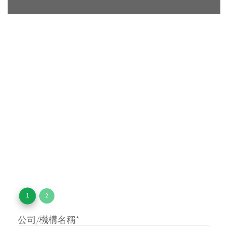
Hong Kong Sports and Leisure Expo 2018（木板直
牆)
Asian Cup (Bouldering) 2018（橫
形抱石比賽牆
)
adidas Sports Base 2017（木板橫牆)
TNF-Press Conference （人造纖維橫牆)
Pacific Internet Limited記者招待會（人造纖維直
牆）
1
2
公司/機構名稱*