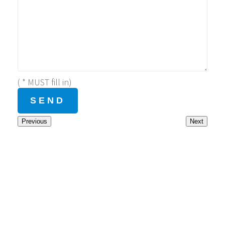
( * MUST fill in)
Previous
Next
備註：所有活動收費，不包括保險費，如有需要請自行購買。
Address