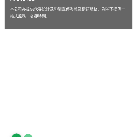
本公司亦提供代客設計及印製宣傳海報及橫額服務。為閣下提供一
站式服務，省卻時間。
Hong Kong Sports and Leisure Expo 2018（木板直
牆)
Asian Cup (Bouldering) 2018（橫
形抱石比賽牆
)
adidas Sports Base 2017（木板橫牆)
TNF-Press Conference （人造纖維橫牆)
Pacific Internet Limited記者招待會（人造纖維直
牆）