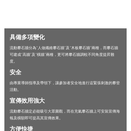
具備多項變化
流動攀石牆分為“人做纖維攀石牆”及“木板攀石牆”兩種，而攀石牆
可建成“高牆”及“橫牆”兩種，更可將攀石牆調較不同角度提昇難
度。
安全
由專業導師指導及帶領下，讓參加者安全地進行這緊張刺激的攀登
活動。
宣傳效用強大
流動攀石牆定必能吸引大眾圍觀，而在充氣攀石牆上可安裝宣傳海
報及橫額即可提高其宣傳效果。
方便快捷