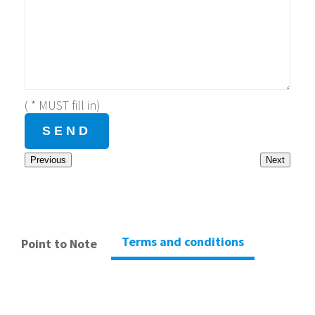
( * MUST fill in)
Previous
Next
Terms and conditions
Point to Note
– Hong Kong Climbing Park verify the payment after received ,
customer will receive an Confirmation notification.