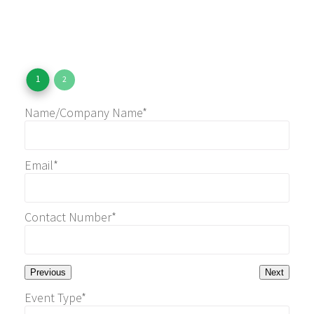
地點：
石澳或飛鵝山
1
2
Name/Company Name*
Email*
Contact Number*
Previous
Next
Event Type*