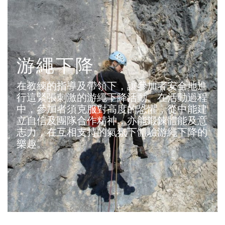
游繩下降
在教練的指導及帶領下，讓參加者安全地進
行這緊張刺激的游繩下降活動。在活動過程
中，參加者須克服對高度的恐懼，從中能建
立自信及團隊合作精神，亦能鍛鍊體能及意
志力，在互相支持的氣氛下體驗游繩下降的
樂趣。
目的：